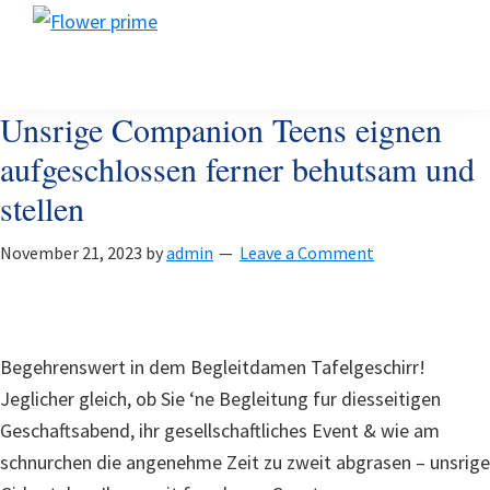
Skip
Skip
Skip
Flower
to
to
to
Flower
prime
primary
main
footer
prime
navigation
content
Unsrige Companion Teens eignen
aufgeschlossen ferner behutsam und
stellen
November 21, 2023
by
admin
Leave a Comment
Begehrenswert in dem Begleitdamen Tafelgeschirr!
Jeglicher gleich, ob Sie ‘ne Begleitung fur diesseitigen
Geschaftsabend, ihr gesellschaftliches Event & wie am
schnurchen die angenehme Zeit zu zweit abgrasen – unsrige