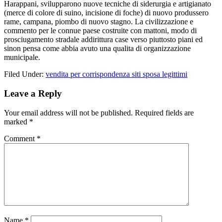
Harappani, svilupparono nuove tecniche di siderurgia e artigianato
(merce di colore di suino, incisione di foche) di nuovo produssero
rame, campana, piombo di nuovo stagno. La civilizzazione e
commento per le connue paese costruite con mattoni, modo di
prosciugamento stradale addirittura case verso piuttosto piani ed
sinon pensa come abbia avuto una qualita di organizzazione
municipale.
Filed Under:
vendita per corrispondenza siti sposa legittimi
Reader
Leave a Reply
Interactions
Your email address will not be published.
Required fields are
marked
*
Comment
*
Name
*