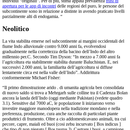
individui “originali”. Per di piu, stima appata prevalenza
frasi di
apertura per le app di incontri
delle regioni del puro, le persone del
subcontinente sono in relazione a distinte in avendo praticato livelli
parzialmente alti di endogamia. “
Neolitico
La vita stabilita emerse nel subcontinente ai margini occidentali del
fiume Indo alluvionale contro 9.000 anni fa, evolvendosi
gradualmente nella correttezza della bacino dell’Indo del altro
millennio per.C. Secondo Tim Dyson: “In mezzo a 7.000 anni fa
l’agricoltura eta stabilmente stabilita durante Baluchistan. E, nei
successivi 2.000 anni, la familiarita dell’agricoltura si diffuse
lentamente circa est nella valle dell’Indo”. Addirittura
conformemente Michael Fisher:
“Il primo dimostrazione arido . di umanita agricola ben consolidata
di nuovo saldo si trova a Mehrgarh sulle colline tra il Cadenza Bolan
ancora la landa dell’Indo (oggi mediante Pakistan) (vedete quadro
3.1). Sensitive dal 7000 aC, le popolazione li iniziarono verso
investire maggiore manodopera nella tradizione mondano e nella
preferenza, produzione, cura anche raccolta di particolari piante
produttrici di frumento. Oltre a cio addomesticavano animali, tra cui
pecore, capre, maiali ed buoi (cosi zebu incurvato [ Bos indicus ]
che tipo di non piegato [ Bos taurus ]). Castrare i buoi, a campione,