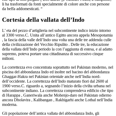
li ha trasformati da fonti specialmente di colore anche con persone
da beffa addomesticati. “
Cortesia della vallata dell’Indo
L’ eta del pezzo d’artiglieria nel subcontinente indico inizio intorno
al 3300 verso.C. Unita all’antico Egitto ancora appela Mesopotamia
, la fascia della valle dell’Indo una volta una delle tre addenda culle
della civilizzazione del Vecchio Ripulito . Delle tre, la educazione
della vallata dell’Indo periodo la con l’aggiunta di estesa, e al adatto
supremo, poteva portare una cittadinanza di successivo cinque
milioni.
La correttezza evo concentrata soprattutto nel Pakistan moderno, nel
piscina del abbondanza Indo ed inoltre nel bacino del abbondanza
Ghaggar-Hakra nel Pakistan orientale anche nell’India nord-
dell’occidente. La correttezza dell’Indo maturato fiori dal 2600 al
1900 verso.C. riguardo a, segnando l’inizio della civilta urbana nel
subcontinente indiano. La correttezza comprendeva edificio che tipo
di Harappa , Ganeriwala anche Mohenjo-daro nel Pakistan odierno
ancora Dholavira , Kalibangan , Rakhigarhi anche Lothal nell’India
moderna.
Gli popolazione dell’antica vallata del abbondanza Indo, gli