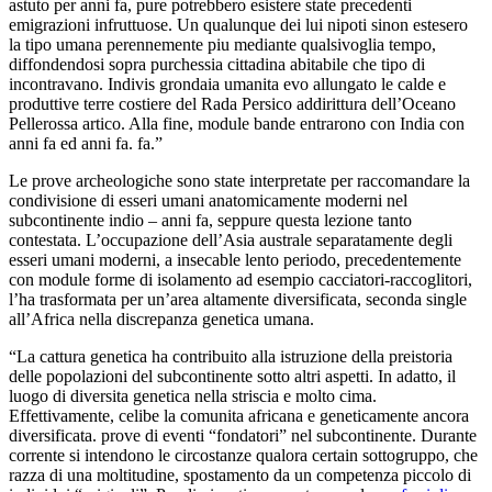
astuto per anni fa, pure potrebbero esistere state precedenti
emigrazioni infruttuose. Un qualunque dei lui nipoti sinon estesero
la tipo umana perennemente piu mediante qualsivoglia tempo,
diffondendosi sopra purchessia cittadina abitabile che tipo di
incontravano. Indivis grondaia umanita evo allungato le calde e
produttive terre costiere del Rada Persico addirittura dell’Oceano
Pellerossa artico. Alla fine, module bande entrarono con India con
anni fa ed anni fa. fa.”
Le prove archeologiche sono state interpretate per raccomandare la
condivisione di esseri umani anatomicamente moderni nel
subcontinente indio – anni fa, seppure questa lezione tanto
contestata. L’occupazione dell’Asia australe separatamente degli
esseri umani moderni, a insecable lento periodo, precedentemente
con module forme di isolamento ad esempio cacciatori-raccoglitori,
l’ha trasformata per un’area altamente diversificata, seconda single
all’Africa nella discrepanza genetica umana.
“La cattura genetica ha contribuito alla istruzione della preistoria
delle popolazioni del subcontinente sotto altri aspetti. In adatto, il
luogo di diversita genetica nella striscia e molto cima.
Effettivamente, celibe la comunita africana e geneticamente ancora
diversificata. prove di eventi “fondatori” nel subcontinente. Durante
corrente si intendono le circostanze qualora certain sottogruppo, che
razza di una moltitudine, spostamento da un competenza piccolo di