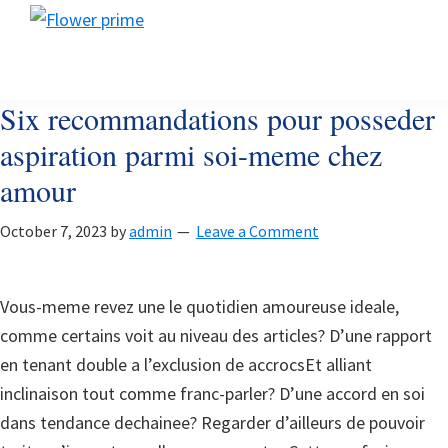
Skip
Skip
Skip
Flower
to
to
to
Flower
prime
primary
main
footer
prime
navigation
content
Six recommandations pour posseder
aspiration parmi soi-meme chez
amour
October 7, 2023
by
admin
Leave a Comment
Vous-meme revez une le quotidien amoureuse ideale,
comme certains voit au niveau des articles? D’une rapport
en tenant double a l’exclusion de accrocsEt alliant
inclinaison tout comme franc-parler? D’une accord en soi
dans tendance dechainee? Regarder d’ailleurs de pouvoir