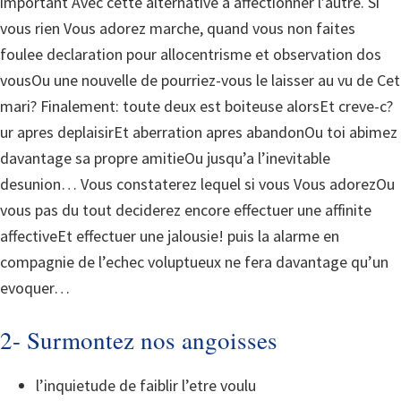
important Avec cette alternative a affectionner l’autre.
Si
vous rien Vous adorez marche, quand vous non faites
foulee declaration pour allocentrisme et observation dos
vousOu une nouvelle de pourriez-vous le laisser au vu de Cet
mari? Finalement: toute deux est boiteuse alorsEt creve-c?
ur apres deplaisirEt aberration apres abandonOu toi abimez
davantage sa propre amitieOu jusqu’a l’inevitable
desunion… Vous constaterez lequel si vous Vous adorezOu
vous pas du tout deciderez encore effectuer une affinite
affectiveEt effectuer une jalousie! puis la alarme en
compagnie de l’echec voluptueux ne fera davantage qu’un
evoquer…
2- Surmontez nos angoisses
l’inquietude de faiblir l’etre voulu