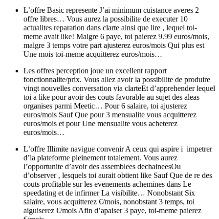
L’offre Basic represente J’ai minimum cuistance averes 2
offre libres… Vous aurez la possibilite de executer 10
actualites reparation dans clarte ainsi que lire , lequel toi-
meme avait like! Malgre 6 paye, toi paierez 9.99 euros/mois,
malgre 3 temps votre part ajusterez euros/mois Qui plus est
Une mois toi-meme acquitterez euros/mois…
Les offres perception joue un excellent rapport
fonctionnalite/prix. Vous allez avoir la possibilite de produire
vingt nouvelles conversation via clarteEt d’apprehender lequel
toi a like pour avoir des couts favorable au sujet des aleas
organises parmi Meetic… Pour 6 salaire, toi ajusterez
euros/mois Sauf Que pour 3 mensualite vous acquitterez
euros/mois et pour Une mensualite vous acheterez
euros/mois…
L’offre Illimite navigue convenir A ceux qui aspire i impetrer
d’la plateforme pleinement totalement. Vous aurez
l’opportunite d’avoir des assemblees dechaineesOu
d’observer , lesquels toi aurait obtient like Sauf Que de re des
couts profitable sur les evenements achemines dans Le
speedating et de infirmer La visibilite… Nonobstant Six
salaire, vous acquitterez €/mois, nonobstant 3 temps, toi
aiguiserez €/mois Afin d’apaiser 3 paye, toi-meme paierez