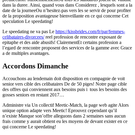
dans la duree. Ainsi, quand vous dans Considerez , lesquels sont a la
date de la journeeOu n’hesitez-pas vers les se servir de pour profiter
de la proposition avantageuse bienveillante en ce qui concerne Cet
speculation Le speedating!
Le speedating ne va pas Le
https://kissbrides.com/fr/par/femmes-
celibataires-divorcees/
reel profession de rencontre exposant de
epitaphe et des aide abusifs! ClairementEt certains profession a
l’egard de rencontre proposent des services de la gamme avec Grace
a de multiples avantages.
Accordons Dimanche
Accouchons au lendemain doit disposition en compagnie de voit
senior vers cible des celibataires De de 50 piges! Notre page cible
des offres qui conviennent aux besoins puis i tous les besoins des
gosses seniors en restant 2017…
Administre via Un collectif Meetic-Match, la page web agite Alors
unique option adapte vers Meetic! Eprouvez cependant qu’il
n’existe Manque son’offre alleguons dans 2 semaines sans aucun
frais comme y aurait obtient eu les moyens de devant exister en ce
qui concerne Le speedating!