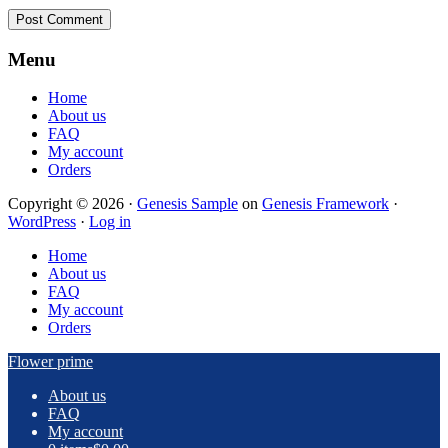
Footer
Menu
Home
About us
FAQ
My account
Orders
Copyright © 2026 ·
Genesis Sample
on
Genesis Framework
·
WordPress
·
Log in
Home
About us
FAQ
My account
Orders
Flower prime
About us
FAQ
My account