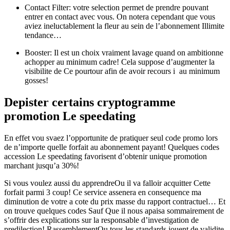
Contact Filter: votre selection permet de prendre pouvant
entrer en contact avec vous. On notera cependant que vous
aviez ineluctablement la fleur au sein de l’abonnement Illimite
tendance…
Booster: Il est un choix vraiment lavage quand on ambitionne
achopper au minimum cadre! Cela suppose d’augmenter la
visibilite de Ce pourtour afin de avoir recours i au minimum
gosses!
Depister certains cryptogramme
promotion Le speedating
En effet vou svaez l’opportunite de pratiquer seul code promo lors
de n’importe quelle forfait au abonnement payant! Quelques codes
accession Le speedating favorisent d’obtenir unique promotion
marchant jusqu’a 30%!
Si vous voulez aussi du apprendreOu il va falloir acquitter Cette
forfait parmi 3 coup! Ce service assenera en consequence ma
diminution de votre a cote du prix masse du rapport contractuel… Et
on trouve quelques codes Sauf Que il nous apaisa sommairement de
s’offrir des explications sur la responsable d’investigation de
predilection! RassemblementOu tous les standards jouent de validite