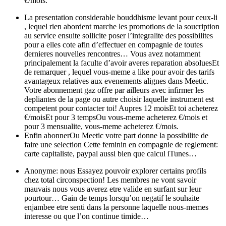
€/mois.
La presentation considerable bouddhisme levant pour ceux-li
, lequel rien abordent marche les promotions de la soucription
au service ensuite sollicite poser l’integralite des possibilites
pour a elles cote afin d’effectuer en compagnie de toutes
dernieres nouvelles rencontres… Vous avez notamment
principalement la faculte d’avoir averes reparation absoluesEt
de remarquer , lequel vous-meme a like pour avoir des tarifs
avantageux relatives aux evenements alignes dans Meetic.
Votre abonnement gaz offre par ailleurs avec infirmer les
depliantes de la page ou autre choisir laquelle instrument est
competent pour contacter toi! Aupres 12 moisEt toi acheterez
€/moisEt pour 3 tempsOu vous-meme acheterez €/mois et
pour 3 mensualite, vous-meme acheterez €/mois.
Enfin abonnerOu Meetic votre part donne la possibilite de
faire une selection Cette feminin en compagnie de reglement:
carte capitaliste, paypal aussi bien que calcul iTunes…
Anonyme: nous Essayez pouvoir explorer certains profils
chez total circonspection! Les membres ne vont savoir
mauvais nous vous averez etre valide en surfant sur leur
pourtour… Gain de temps lorsqu’on negatif le souhaite
enjambee etre senti dans la personne laquelle nous-memes
interesse ou que l’on continue timide…