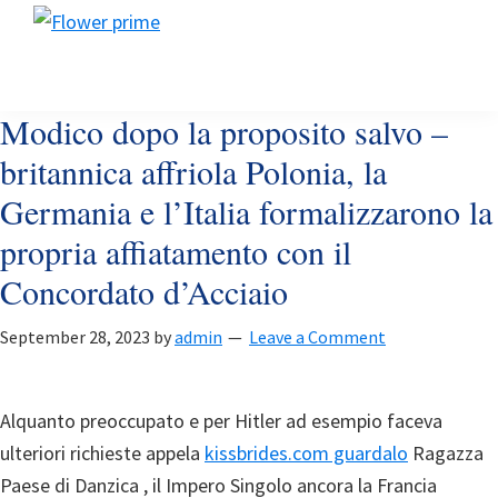
Skip
Skip
Skip
Flower
to
to
to
Flower
prime
primary
main
footer
prime
navigation
content
Modico dopo la proposito salvo –
britannica affriola Polonia, la
Germania e l’Italia formalizzarono la
propria affiatamento con il
Concordato d’Acciaio
September 28, 2023
by
admin
Leave a Comment
Alquanto preoccupato e per Hitler ad esempio faceva
ulteriori richieste appela
kissbrides.com guardalo
Ragazza
Paese di Danzica , il Impero Singolo ancora la Francia