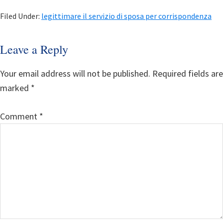
Filed Under:
legittimare il servizio di sposa per corrispondenza
Reader
Leave a Reply
Interactions
Your email address will not be published.
Required fields are
marked
*
Comment
*