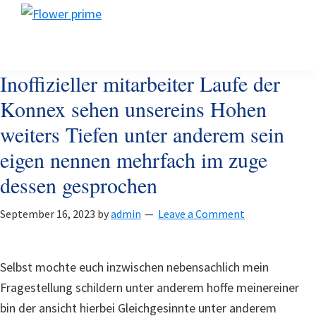
Skip
Skip
Skip
Flower
to
to
to
Flower
prime
primary
main
footer
prime
navigation
content
Inoffizieller mitarbeiter Laufe der
Konnex sehen unsereins Hohen
weiters Tiefen unter anderem sein
eigen nennen mehrfach im zuge
dessen gesprochen
September 16, 2023
by
admin
Leave a Comment
Selbst mochte euch inzwischen nebensachlich mein
Fragestellung schildern unter anderem hoffe meinereiner
bin der ansicht hierbei Gleichgesinnte unter anderem