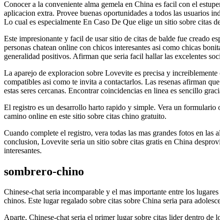
Conocer a la conveniente alma gemela en China es facil con el estupen
aplicacion extra. Provee buenas oportunidades a todos las usuarios in
Lo cual es especialmente En Caso De Que elige un sitio sobre citas de
Este impresionante y facil de usar sitio de citas de balde fue creado
personas chatean online con chicos interesantes asi­ como chicas bonit
generalidad positivos. Afirman que seri­a facil hallar las excelentes s
La aparejo de exploracion sobre Lovevite es precisa y increiblemente c
compatibles asi­ como te invita a contactarlos. Las resenas afirman q
estas seres cercanas. Encontrar coincidencias en linea es sencillo grac
El registro es un desarrollo harto rapido y simple. Vera un formulari
camino online en este sitio sobre citas chino gratuito.
Cuando complete el registro, vera todas las mas grandes fotos en las 
conclusion, Lovevite seri­a un sitio sobre citas gratis en China despro
interesantes.
sombrero-chino
Chinese-chat seri­a incomparable y el mas importante entre los lugares 
chinos. Este lugar regalado sobre citas sobre China seri­a para adolesc
Aparte, Chinese-chat seri­a el primer lugar sobre citas lider dentro de