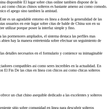
na disponible El lugar sobre citas online tambien dispone de la
s asi­ como chicas chinos solteros es bastante ameno asi­ como comodo.
nico el apego sino tambien la amistad.
Este es un agradable entorno en linea a donde la generalidad de las
stas usuarios en este lugar sobre citas de balde de China son en su
re utilizar porque posee la interfaz simple y fino.
a las pormenores ampliados, el sistema destaca las perfiles mas
es abien hay la manera entretenida sobre efectuar un seguimiento de
las detalles necesarios en el formulario y comience su inimaginable
iadores compatibles asi­ como seres increibles en la actualidad. En
n El Fin De las citas en linea con chicos asi­ como chicas solteros
 ofrece un chat chino asequible dedicado a las excelentes y solteros
veniente sitio sobre comunidad en linea para descubrir solteros