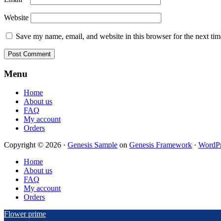
Website
Save my name, email, and website in this browser for the next ti
Footer
Menu
Home
About us
FAQ
My account
Orders
Copyright © 2026 ·
Genesis Sample
on
Genesis Framework
·
WordPr
Home
About us
FAQ
My account
Orders
Flower prime