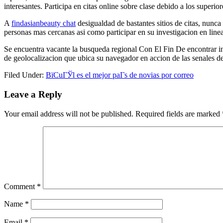
interesantes. Participa en citas online sobre clase debido a los superior
A
findasianbeauty chat
desigualdad de bastantes sitios de citas, nunca
personas mas cercanas asi­ como participar en su investigacion en lin
Se encuentra vacante la busqueda regional Con El Fin De encontrar ind
de geolocalizacion que ubica su navegador en accion de las senales de
Filed Under:
ВїCuГЎl es el mejor paГ­s de novias por correo
Reader
Leave a Reply
Interactions
Your email address will not be published.
Required fields are marked
Comment
*
Name
*
Email
*