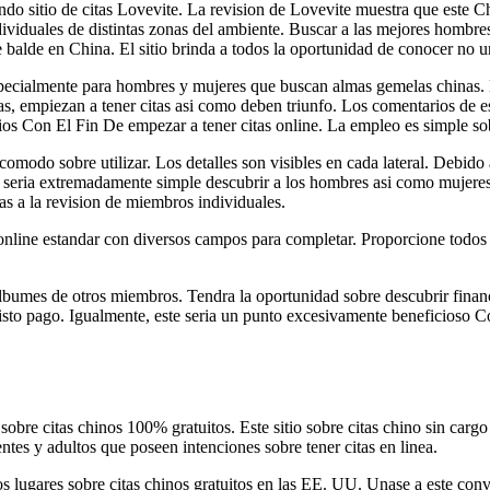
do sitio de citas Lovevite.
La revision de Lovevite muestra que este Chi
dividuales de distintas zonas del ambiente. Buscar a las mejores hombre
 balde en China. El sitio brinda a todos la oportunidad de conocer no u
 especialmente para hombres y mujeres que buscan almas gemelas chinas. 
as, empiezan a tener citas asi­ como deben triunfo. Los comentarios de e
ocios Con El Fin De empezar a tener citas online. La empleo es simple sob
omodo sobre utilizar. Los detalles son visibles en cada lateral. Debido 
ue seri­a extremadamente simple descubrir a los hombres asi­ como mujer
ias a la revision de miembros individuales.
o online estandar con diversos campos para completar. Proporcione todos 
albumes de otros miembros. Tendra la oportunidad sobre descubrir financ
visto pago. Igualmente, este seri­a un punto excesivamente beneficioso Co
sobre citas chinos 100% gratuitos. Este sitio sobre citas chino sin cargo
entes y adultos que poseen intenciones sobre tener citas en linea.
 los lugares sobre citas chinos gratuitos en las EE. UU. Unase a este con