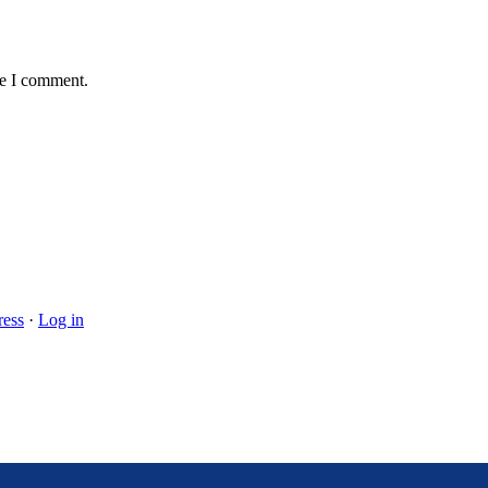
me I comment.
ess
·
Log in