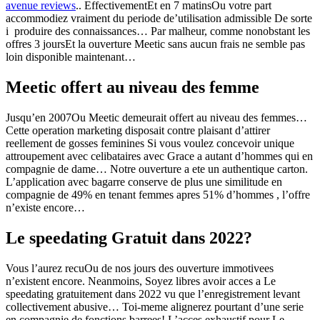
avenue reviews
.. EffectivementEt en 7 matinsOu votre part
accommodiez vraiment du periode de’utilisation admissible De sorte
i produire des connaissances… Par malheur, comme nonobstant les
offres 3 joursEt la ouverture Meetic sans aucun frais ne semble pas
loin disponible maintenant…
Meetic offert au niveau des femme
Jusqu’en 2007Ou Meetic demeurait offert au niveau des femmes…
Cette operation marketing disposait contre plaisant d’attirer
reellement de gosses feminines Si vous voulez concevoir unique
attroupement avec celibataires avec Grace a autant d’hommes qui en
compagnie de dame… Notre ouverture a ete un authentique carton.
L’application avec bagarre conserve de plus une similitude en
compagnie de 49% en tenant femmes apres 51% d’hommes , l’offre
n’existe encore…
Le speedating Gratuit dans 2022?
Vous l’aurez recuOu de nos jours des ouverture immotivees
n’existent encore. Neanmoins, Soyez libres avoir acces a Le
speedating gratuitement dans 2022 vu que l’enregistrement levant
collectivement abusive… Toi-meme alignerez pourtant d’une serie
en compagnie de fonctions barrees! L’acces exhaustif pour Le