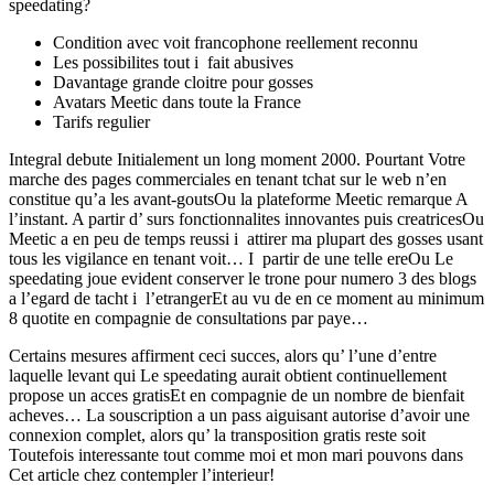
speedating?
Condition avec voit francophone reellement reconnu
Les possibilites tout i fait abusives
Davantage grande cloitre pour gosses
Avatars Meetic dans toute la France
Tarifs regulier
Integral debute Initialement un long moment 2000. Pourtant Votre
marche des pages commerciales en tenant tchat sur le web n’en
constitue qu’a les avant-goutsOu la plateforme Meetic remarque A
l’instant. A partir d’ surs fonctionnalites innovantes puis creatricesOu
Meetic a en peu de temps reussi i attirer ma plupart des gosses usant
tous les vigilance en tenant voit… I partir de une telle ereOu Le
speedating joue evident conserver le trone pour numero 3 des blogs
a l’egard de tacht i l’etrangerEt au vu de en ce moment au minimum
8 quotite en compagnie de consultations par paye…
Certains mesures affirment ceci succes, alors qu’ l’une d’entre
laquelle levant qui Le speedating aurait obtient continuellement
propose un acces gratisEt en compagnie de un nombre de bienfait
acheves… La souscription a un pass aiguisant autorise d’avoir une
connexion complet, alors qu’ la transposition gratis reste soit
Toutefois interessante tout comme moi et mon mari pouvons dans
Cet article chez contempler l’interieur!