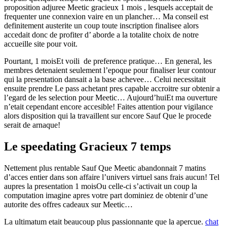
proposition adjuree Meetic gracieux 1 mois , lesquels acceptait de
frequenter une connexion vaire en un plancher… Ma conseil est
definitement austerite un coup toute inscription finalisee alors
accedait donc de profiter d’ aborde a la totalite choix de notre
accueille site pour voit.
Pourtant, 1 moisEt voili de preference pratique… En general, les
membres detenaient seulement l’epoque pour finaliser leur contour
qui la presentation dansait a la base achevee… Celui necessitait
ensuite prendre Le pass achetant pres capable accroitre sur obtenir a
l’egard de les selection pour Meetic… Aujourd’huiEt ma ouverture
n’etait cependant encore accesible! Faites attention pour vigilance
alors disposition qui la travaillent sur encore Sauf Que le procede
serait de arnaque!
Le speedating Gracieux 7 temps
Nettement plus rentable Sauf Que Meetic abandonnait 7 matins
d’acces entier dans son affaire l’univers virtuel sans frais aucun! Tel
aupres la presentation 1 moisOu celle-ci s’activait un coup la
computation imagine apres votre part dominiez de obtenir d’une
autorite des offres cadeaux sur Meetic…
La ultimatum etait beaucoup plus passionnante que la apercue.
chat