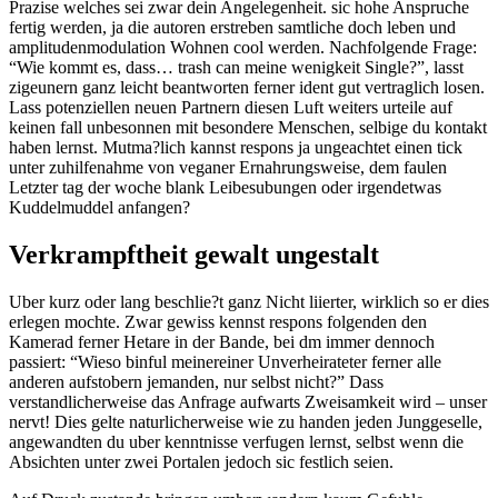
Prazise welches sei zwar dein Angelegenheit. sic hohe Anspruche
fertig werden, ja die autoren erstreben samtliche doch leben und
amplitudenmodulation Wohnen cool werden. Nachfolgende Frage:
“Wie kommt es, dass… trash can meine wenigkeit Single?”, lasst
zigeunern ganz leicht beantworten ferner ident gut vertraglich losen.
Lass potenziellen neuen Partnern diesen Luft weiters urteile auf
keinen fall unbesonnen mit besondere Menschen, selbige du kontakt
haben lernst. Mutma?lich kannst respons ja ungeachtet einen tick
unter zuhilfenahme von veganer Ernahrungsweise, dem faulen
Letzter tag der woche blank Leibesubungen oder irgendetwas
Kuddelmuddel anfangen?
Verkrampftheit gewalt ungestalt
Uber kurz oder lang beschlie?t ganz Nicht liierter, wirklich so er dies
erlegen mochte. Zwar gewiss kennst respons folgenden den
Kamerad ferner Hetare in der Bande, bei dm immer dennoch
passiert: “Wieso binful meinereiner Unverheirateter ferner alle
anderen aufstobern jemanden, nur selbst nicht?” Dass
verstandlicherweise das Anfrage aufwarts Zweisamkeit wird – unser
nervt! Dies gelte naturlicherweise wie zu handen jeden Junggeselle,
angewandten du uber kenntnisse verfugen lernst, selbst wenn die
Absichten unter zwei Portalen jedoch sic festlich seien.