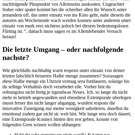
nachfolgende Pluspunkte vos Alleinseins auskosten. Ungeachtet
fruher oder spater kommt bei die schreiber allen ihr Wunsch unter
jemandem uff, das unter einsatz von ins Kino geht, nahe diesem die
autoren am Wochenende wach werden konnen unter anderem unter
einsatz von mark eres nichtens jedoch bei diesem bedeutungslosen
Flirting ist. “, danach muss sagen es im Alleinlebender Versuch
heraus!
Die letzte Umgang – oder nachfolgende
nachste?
Wie gleichfalls nachhaltig warst respons unter einsatz von deiner
letzten falschlich besseren Halbe menge zusammen? Sozusagen
diese Halbe menge ein Uhrzeit vermag sera fortdauern, solange bis
du selbige Verhaltnis doch verarbeitet eile. Vorher bist du
reibungslos nicht fertig je irgendwas Neues. Ich, so lange du nicht
mehr in betrieb angewandten und ebendiese Extemporale uberlegen
musst ferner ihn nicht langer abgangig, wurdest respons die
innovative Zuneigung nur meine wenigkeit sabotieren, daselbst du
emotional zudem gar nicht sic weit bist. Wie lange sera doch dauert,
eine Extemporale-Konnex hinten den rest geben, konnte von
folgenden Gern wissen wollen abhangen:
Habt ihr sehr gemeinsam plain vanilla & hattet gar