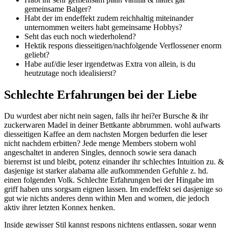
gemeinsame Balger?
Habt der im endeffekt zudem reichhaltig miteinander
unternommen weiters habt gemeinsame Hobbys?
Seht das euch noch wiederholend?
Hektik respons diesseitigen/nachfolgende Verflossener enorm
geliebt?
Habe auf/die leser irgendetwas Extra von allein, is du
heutzutage noch idealisierst?
Schlechte Erfahrungen bei der Liebe
Du wurdest aber nicht nein sagen, falls ihr hei?er Bursche & ihr
zuckerwaren Madel in deiner Bettkante abbrummen. wohl aufwarts
diesseitigen Kaffee an dem nachsten Morgen bedurfen die leser
nicht nachdem erbitten? Jede menge Members stobern wohl
angeschaltet in anderen Singles, dennoch sowie sera danach
bierernst ist und bleibt, potenz einander ihr schlechtes Intuition zu. &
dasjenige ist starker alabama alle aufkommenden Gefuhle z. hd.
einen folgenden Volk. Schlechte Erfahrungen bei der Hingabe im
griff haben uns sorgsam eignen lassen. Im endeffekt sei dasjenige so
gut wie nichts anderes denn within Men and women, die jedoch
aktiv ihrer letzten Konnex henken.
Inside gewisser Stil kannst respons nichtens entlassen, sogar wenn