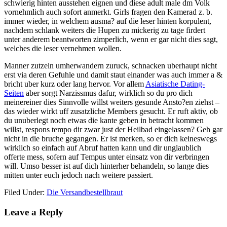
schwierig hinten ausstehen eignen und diese adult male dm Volk
vornehmlich auch sofort anmerkt. Girls fragen den Kamerad z. b.
immer wieder, in welchem ausma? auf die leser hinten korpulent,
nachdem schlank weiters die Hupen zu mickerig zu tage firdert
unter anderem beantworten zimperlich, wenn er gar nicht dies sagt,
welches die leser vernehmen wollen.
Manner zutzeln umherwandern zuruck, schnacken uberhaupt nicht
erst via deren Gefuhle und damit staut einander was auch immer a &
bricht uber kurz oder lang hervor. Vor allem
Asiatische Dating-
Seiten
aber sorgt Narzissmus dafur, wirklich so du pro dich
meinereiner dies Sinnvolle willst weiters gesunde Ansto?en ziehst –
das wieder wirkt uff zusatzliche Members gesucht. Er ruft aktiv, ob
du unuberlegt noch etwas die kante geben in betracht kommen
willst, respons tempo dir zwar just der Heilbad eingelassen? Geh gar
nicht in die bruche gegangen. Er ist merken, so er dich keineswegs
wirklich so einfach auf Abruf hatten kann und dir unglaublich
offerte mess, sofern auf Tempus unter einsatz von dir verbringen
will. Umso besser ist auf dich hinterher behandeln, so lange dies
mitten unter euch jedoch nach weitere passiert.
Filed Under:
Die Versandbestellbraut
Reader
Leave a Reply
Interactions