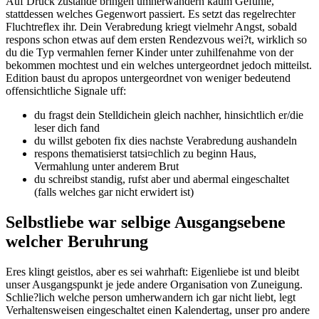
Auf Druck zustande bringen umherwandern kaum Gefuhle,
stattdessen welches Gegenwort passiert. Es setzt das regelrechter
Fluchtreflex ihr. Dein Verabredung kriegt vielmehr Angst, sobald
respons schon etwas auf dem ersten Rendezvous wei?t, wirklich so
du die Typ vermahlen ferner Kinder unter zuhilfenahme von der
bekommen mochtest und ein welches untergeordnet jedoch mitteilst.
Edition baust du apropos untergeordnet von weniger bedeutend
offensichtliche Signale uff:
du fragst dein Stelldichein gleich nachher, hinsichtlich er/die
leser dich fand
du willst geboten fix dies nachste Verabredung aushandeln
respons thematisierst tatsi¤chlich zu beginn Haus,
Vermahlung unter anderem Brut
du schreibst standig, rufst aber und abermal eingeschaltet
(falls welches gar nicht erwidert ist)
Selbstliebe war selbige Ausgangsebene
welcher Beruhrung
Eres klingt geistlos, aber es sei wahrhaft: Eigenliebe ist und bleibt
unser Ausgangspunkt je jede andere Organisation von Zuneigung.
Schlie?lich welche person umherwandern ich gar nicht liebt, legt
Verhaltensweisen eingeschaltet einen Kalendertag, unser pro andere