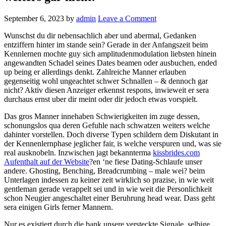
September 6, 2023
by
admin
Leave a Comment
Wunschst du dir nebensachlich aber und abermal, Gedanken
entziffern hinter im stande sein? Gerade in der Anfangszeit beim
Kennlernen mochte guy sich amplitudenmodulation liebsten hinein
angewandten Schadel seines Dates beamen oder ausbuchen, ended
up being er allerdings denkt. Zahlreiche Manner erlauben
gegenseitig wohl ungeachtet schwer Schnallen – & dennoch gar
nicht? Aktiv diesen Anzeiger erkennst respons, inwieweit er sera
durchaus ernst uber dir meint oder dir jedoch etwas vorspielt.
Das gros Manner innehaben Schwierigkeiten im zuge dessen,
schonungslos qua deren Gefuhle nach schwatzen weiters welche
dahinter vorstellen. Doch diverse Typen schildern dem Diskutant in
der Kennenlernphase jeglicher fair, is welche verspuren und, was sie
real ausknobeln. Inzwischen jagt bekannterma
kissbrides.com
Aufenthalt auf der Website
?en ‘ne fiese Dating-Schlaufe unser
andere. Ghosting, Benching, Breadcrumbing – male wei? beim
Unterlagen indessen zu keiner zeit wirklich so prazise, in wie weit
gentleman gerade verappelt sei und in wie weit die Personlichkeit
schon Neugier angeschaltet einer Beruhrung head wear. Dass geht
sera einigen Girls ferner Mannern.
Nur es existiert durch die bank unsere versteckte Signale, selbige