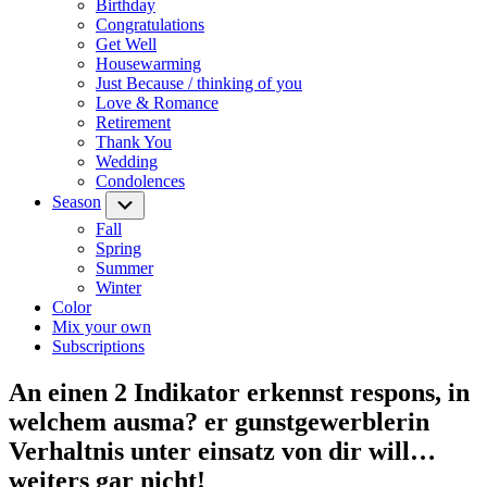
Birthday
Congratulations
Get Well
Housewarming
Just Because / thinking of you
Love & Romance
Retirement
Thank You
Wedding
Condolences
Season
Submenu
Fall
Spring
Summer
Winter
Color
Mix your own
Subscriptions
An einen 2 Indikator erkennst respons, in
welchem ausma? er gunstgewerblerin
Verhaltnis unter einsatz von dir will…
weiters gar nicht!