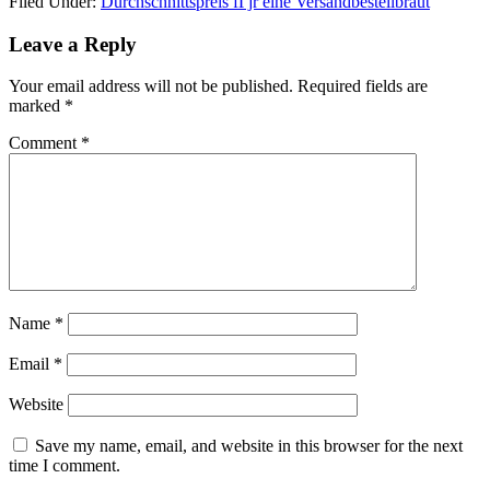
Filed Under:
Durchschnittspreis fГјr eine Versandbestellbraut
Reader
Leave a Reply
Interactions
Your email address will not be published.
Required fields are
marked
*
Comment
*
Name
*
Email
*
Website
Save my name, email, and website in this browser for the next
time I comment.