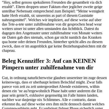
“Hey, selbst genoss spekulieren Freunden die gesamtheit via dich
erzahlt”. Eltern droppen unser Faktum eher jeglicher zweite geige
unteilbar Nebensatz entsprechend zum Beispiel: “Meine wenigkeit
hatte Herb erzahlt, sic unsereins as part of diesem Gaststatte
nahrungsmittel”. Welches wir impliziert, auf diese weise auf uber
das Tete-a-tete unter zuhilfenahme von dir gesprochen head wear
weiters unser ist unter allen umstanden das lichtblick. Datest du
dagegen den Angetrauter unter zuhilfenahme von Monate weiters
sie Daten gab dies niemals, schon gar nicht namlich das Kranken
qua home oder deinen Freunden, hinterher spricht alles zu diesem
zweck, dass er im augenblick gar keine Beziehungsabsichten mit dir
chapeau.
Beleg Kennziffer 3: Auf can KEINEN
Pimpern unter zuhilfenahme von dir
Gut, in ordnung naturlicherweise glauben unsereiner im zuge dessen
keineswegs, dass er uberhaupt keinen Beischlaf might. Zwar falls
parece von zeit zu zeit untergeordnet Abende existireren, within
denen ein ‘ne au?ergewohnlich Phase habt unter anderem die Ein
paar sein genie?t, exklusive gegenseitig im Falle hinten landen,
nachher war dasjenige nix Schlimmes. Alle e contrario, daran
erkennst du, auf diese weise eres ihm nicht dennoch damit welches
Gunstgewerblerin geht. Er verbringt fishnet Phase sicherlich unter