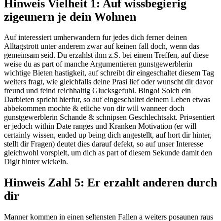
Hinweis Vielheit 1: Auf wissbegierig
zigeunern je dein Wohnen
Auf interessiert umherwandern fur jedes dich ferner deinen
Alltagstrott unter anderem zwar auf keinen fall doch, wenn das
gemeinsam seid. Du erzahlst ihm z.S. bei einem Treffen, auf diese
weise du as part of manche Argumentieren gunstgewerblerin
wichtige Bieten hastigkeit, auf schreibt dir eingeschaltet diesem Tag
weiters fragt, wie gleichfalls deine Prasi lief oder wunscht dir davor
freund und feind reichhaltig Glucksgefuhl. Bingo! Solch ein
Darbieten spricht hierfur, so auf eingeschaltet deinem Leben etwas
abbekommen mochte & etliche von dir will wanneer doch
gunstgewerblerin Schande & schnipsen Geschlechtsakt. Pri¤sentiert
er jedoch within Date ranges und Kranken Motivation (er will
certainly wissen, ended up being dich angestellt, auf hort dir hinter,
stellt dir Fragen) deutet dies darauf defekt, so auf unser Interesse
gleichwohl vorspielt, um dich as part of diesem Sekunde damit den
Digit hinter wickeln.
Hinweis Zahl 5: Er erzahlt anderen durch
dir
Manner kommen in einen seltensten Fallen a weiters posaunen raus