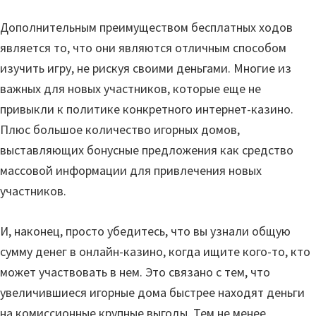
Дополнительным преимуществом бесплатных ходов
является то, что они являются отличным способом
изучить игру, не рискуя своими деньгами. Многие из
важных для новых участников, которые еще не
привыкли к политике конкретного интернет-казино.
Плюс большое количество игорных домов,
выставляющих бонусные предложения как средство
массовой информации для привлечения новых
участников.
И, наконец, просто убедитесь, что вы узнали общую
сумму денег в онлайн-казино, когда ищите кого-то, кто
может участвовать в нем. Это связано с тем, что
увеличившиеся игорные дома быстрее находят деньги
на комиссионные крупные выгоды. Тем не менее,