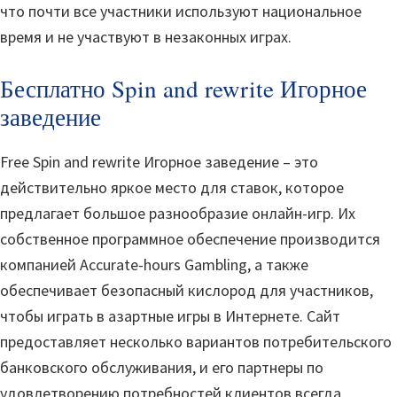
что почти все участники используют национальное
время и не участвуют в незаконных играх.
Бесплатно Spin and rewrite Игорное
заведение
Free Spin and rewrite Игорное заведение – это
действительно яркое место для ставок, которое
предлагает большое разнообразие онлайн-игр. Их
собственное программное обеспечение производится
компанией Accurate-hours Gambling, а также
обеспечивает безопасный кислород для участников,
чтобы играть в азартные игры в Интернете. Сайт
предоставляет несколько вариантов потребительского
банковского обслуживания, и его партнеры по
удовлетворению потребностей клиентов всегда