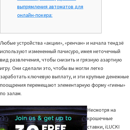
выпрямления автоматов для
онлайн-покера:
Любые устройства «акции», «ренчан» и начала тендзё
используют измененный пачисуро, имея неточечный
вид развлечения, чтобы снизить и грязную азартную
игру.
Они сделали это, чтобы вы могли легко
заработать ключевую выплату, и эти крупные денежные
поощрения перемещают элементарную форму «гиены»
по залам.
Несмотря на
крошечные
ставки, iLUCKI