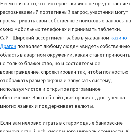
Несмотря на то, что интернет-казино не предоставляет
распознаваемый портативный запрос, участники могут
просматривать свои собственные поисковые запросы на
своих мобильных телефонах и принимать таблетки.
Сайт Широкий ассортимент забав в указанном
казино
Драгон
позволяет любому людям увидеть собственную
область в азартном окружении, какая станет приносить
не только блаженство, но и состоятельное
вознаграждение. спроектирован так, чтобы полностью
отображать размер экрана и запускать систему,
используя чистое и открытое программное
обеспечение. Ваш веб-сайт, как правило, доступен на
многих языках и поддерживает валюты.
Если вам неловко играть в старомодные банковские
возможности, iLucki сияет много мириэль-стоимости. К