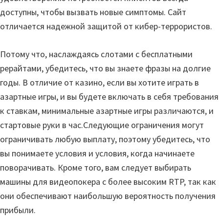
доступны, чтобы вызвать новые симптомы. Сайт
отличается надежной защитой от кибер-террористов.
Потому что, наслаждаясь слотами с бесплатными
рерайтами, убедитесь, что вы знаете фразы на долгие
годы. В отличие от казино, если вы хотите играть в
азартные игры, и вы будете включать в себя требования
к ставкам, минимальные азартные игры различаются, и
стартовые руки в час.Следующие ограничения могут
ограничивать любую выплату, поэтому убедитесь, что
вы понимаете условия и условия, когда начинаете
поворачивать. Кроме того, вам следует выбирать
машины для видеопокера с более высоким RTP, так как
они обеспечивают наибольшую вероятность получения
прибыли.