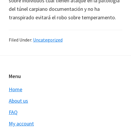
sobre individuos cual tienen ataque en la patologí­a
del túnel carpiano documentación y no ha
transpirado evitará el robo sobre temperamento.
Filed Under:
Uncategorized
Footer
Menu
Home
About us
FAQ
My account