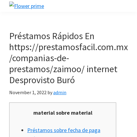
Skip
Skip
Skip
Flower
to
to
to
Flower
prime
primary
main
footer
prime
navigation
content
Préstamos Rápidos En
https://prestamosfacil.com.mx
/companias-de-
prestamos/zaimoo/ internet
Desprovisto Buró
November 1, 2022
by
admin
material sobre material
Préstamos sobre fecha de paga