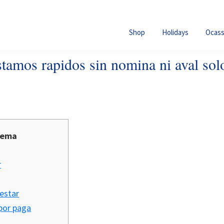
Shop
Holidays
Ocass
tamos rapidos sin nomina ni aval sol
 tema
r
estar
por paga