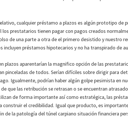
pelativo, cualquier préstamo a plazos es algún prototipo de
 los prestatarios tienen pagar con pagos creados normalme
olso de una parte a otra de el primero desistido y nuestro 
os incluyen préstamos hipotecarios y no ha transpirado de a
n plazos aparentarían la magnifico opción de las prestatari
an pinceladas de todos. Serían difíciles sobre dirigir para d
pago. Igualmente, podrían haber algún golpe pesimista en nue
 de que las retribución se retrasan o se encuentran atrasados
ilizan de forma importante así­ como estratégica, las prést
a construir el credibilidad. Igual que producto, es important
n de la patologí­a del túnel carpiano situación financiera pe