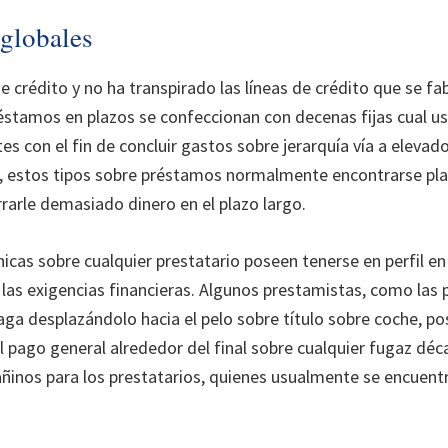
globales
de crédito y no ha transpirado las líneas de crédito que se fa
réstamos en plazos se confeccionan con decenas fijas cual 
 con el fin de concluir gastos sobre jerarquía ví­a a eleva
e, estos tipos sobre préstamos normalmente encontrarse pl
rrarle demasiado dinero en el plazo largo.
icas sobre cualquier prestatario poseen tenerse en perfil en 
de las exigencias financieras. Algunos prestamistas, como las
ga desplazándolo hacia el pelo sobre título sobre coche, p
al pago general alrededor del final sobre cualquier fugaz d
añinos para los prestatarios, quienes usualmente se encuentr