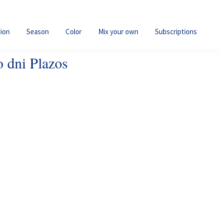
ion
Season
Color
Mix your own
Subscriptions
o dni Plazos