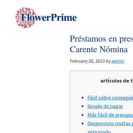
Skip
Skip
Skip
to
to
to
primary
main
footer
navigation
content
Flower
Flower
Préstamos en pres
prime
prime
Carente Nómina
February 20, 2023
by
admin
artículos de
Fácil sobre consegui
Simple de pagar
Más fácil de presupu
Desprovisto multas 
anticipado