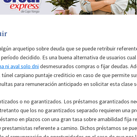
uir
lgún arquetipo sobre deuda que se puede retribuir referent
n período decidido. Es una buena alternativa de usuarios cual
 ni aval solo dni
desmesurados compras o fijar deudas. Ade
el túnel carpiano puntaje crediticio en caso de que permite 
ultas para remuneración anticipado en solicitar esta clase 
tizados o no garantizados. Los préstamos garantizados nec
entretanto que los no garantizados separado requieren una 
réstamo en plazos con una gran tasa sobre amabilidad fija r
 prestamistas referente a camino. Dichos préstamos se puede
ido el remuneración de oportunidades en el caso de que nos