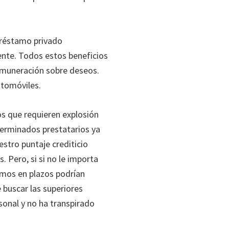
 préstamo privado
nte. Todos estos beneficios
remuneración sobre deseos.
utomóviles.
os que requieren explosión
eterminados prestatarios ya
stro puntaje crediticio
. Pero, si si no le importa
amos en plazos podrían
e buscar las superiores
rsonal y no ha transpirado