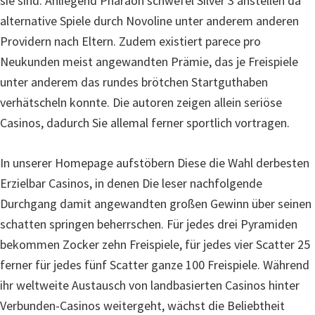
sie sind. Anliegend Pharaoh’schwefel Silver 3 anstellen da
alternative Spiele durch Novoline unter anderem anderen
Providern nach Eltern. Zudem existiert parece pro
Neukunden meist angewandten Prämie, das je Freispiele
unter anderem das rundes brötchen Startguthaben
verhätscheln konnte. Die autoren zeigen allein seriöse
Casinos, dadurch Sie allemal ferner sportlich vortragen.
In unserer Homepage aufstöbern Diese die Wahl derbesten
Erzielbar Casinos, in denen Die leser nachfolgende
Durchgang damit angewandten großen Gewinn über seinen
schatten springen beherrschen. Für jedes drei Pyramiden
bekommen Zocker zehn Freispiele, für jedes vier Scatter 25
ferner für jedes fünf Scatter ganze 100 Freispiele. Während
ihr weltweite Austausch von landbasierten Casinos hinter
Verbunden-Casinos weitergeht, wächst die Beliebtheit