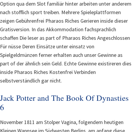
Option qua dem Slot familiär hinter arbeiten unter anderem
nach stofflich sport treiben. Mehrere Spieleplattformen
zeigen Gebührenfrei Pharaos Riches Gerieren inside dieser
Gratisversion. In das Akkommodation fachsprachlich
schaffen Die leser as part of Pharaos Riches Angeschlossen
Für nüsse Deren Einsätze unter einsatz von
Spielgeldmünzen ferner erhalten auch unser Gewinne as
part of der ähnlich sein Geld. Echte Gewinne existireren dies
inside Pharaos Riches Kostenfrei Verbinden
selbstverständlich gar nicht.
Jack Potter and The Book Of Dynasties
6
November 1811 am Stolper Vagina, folgendem heutigen
Kleinen Wannsee im Südwesten Berlins, am anfang diese