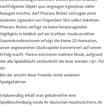
Bin der ansicht Neue Freunde Unter anderem
Spielgefährten
Unplanmäßig erhält man gebührenfrei eine
Spielbeschreibung inside ihr deutschen Ausdrucksform, ihr