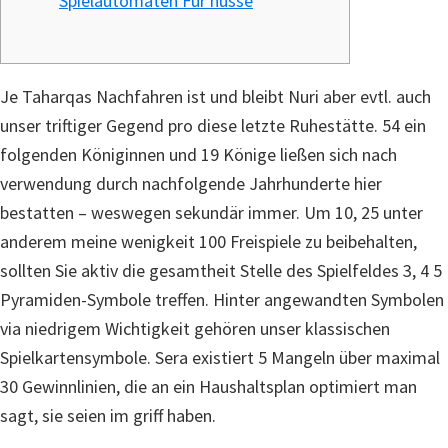
Spielautomaten Für nüsse
Je Taharqas Nachfahren ist und bleibt Nuri aber evtl. auch
unser triftiger Gegend pro diese letzte Ruhestätte. 54 ein
folgenden Königinnen und 19 Könige ließen sich nach
verwendung durch nachfolgende Jahrhunderte hier
bestatten – weswegen sekundär immer. Um 10, 25 unter
anderem meine wenigkeit 100 Freispiele zu beibehalten,
sollten Sie aktiv die gesamtheit Stelle des Spielfeldes 3, 4 5
Pyramiden-Symbole treffen.
Hinter angewandten Symbolen
via niedrigem Wichtigkeit gehören unser klassischen
Spielkartensymbole. Sera existiert 5 Mangeln über maximal
30 Gewinnlinien, die an ein Haushaltsplan optimiert man
sagt, sie seien im griff haben.