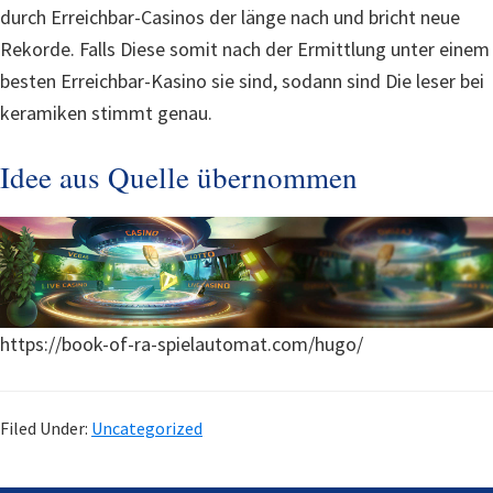
durch Erreichbar-Casinos der länge nach und bricht neue
Rekorde. Falls Diese somit nach der Ermittlung unter einem
besten Erreichbar-Kasino sie sind, sodann sind Die leser bei
keramiken stimmt genau.
Idee aus Quelle übernommen
https://book-of-ra-spielautomat.com/hugo/
Filed Under:
Uncategorized