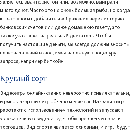
являетесь авантюристом или, возможно, выиграли
много денег. Часто это не очень большая рыба, но когда
кто-то просит добавить изображение через историю
банковских счетов или даже домашнюю газету, это
также указывает на реальный двигатель. Чтобы
получить настоящие деньги, вы всегда должны вносить
первоначальный взнос, имея надежную процедуру
запроса, например биткойн.
Круглый сорт
Видеоигры онлайн-казино невероятно привлекательны,
и рынок азартных игр обычно меняется. Названия игр
работают с использованием технологий и запускают
увлекательную видеоигру, чтобы привлечь и начать
торговцев. Вид спорта является основным, и игры будут