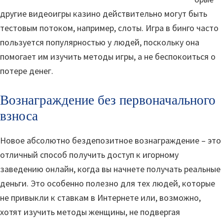
другие видеоигры казино действительно могут быть
тестовым потоком, например, слоты. Игра в бинго часто
пользуется популярностью у людей, поскольку она
помогает им изучить методы игры, а не беспокоиться о
потере денег.
Вознаграждение без первоначального
взноса
Новое абсолютно бездепозитное вознаграждение – это
отличный способ получить доступ к игорному
заведению онлайн, когда вы начнете получать реальные
деньги. Это особенно полезно для тех людей, которые
не привыкли к ставкам в Интернете или, возможно,
хотят изучить методы женщины, не подвергая