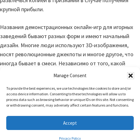
развлечься копией в Признании в случае получения
крупной прибыли.
Названия демонстрационных онлайн-игр для игорных
заведений бывают разных форм и имеют начальный
дизайн. Многие люди используют 3D-изображения,
носят революционные джекпоты и многое другое, что
иногда бывает в смеси. Независимо от того, какой
раунд вы хотите, убедитесь, что вы ознакомились с
Manage Consent
законодательством и не начали ранее активно играть.
To provide the best experiences, we use technologies like cookies to store and/or
access device information. Consenting to these technologies will allow us to
process data such as browsing behavior or unique IDs on this site. Not consenting
Filed Under:
Uncategorized
or withdrawing consent, may adversely affect certain features and functions.
Accept
Footer
Home
About us
FAQ
My account
Orders
Privacy Policy