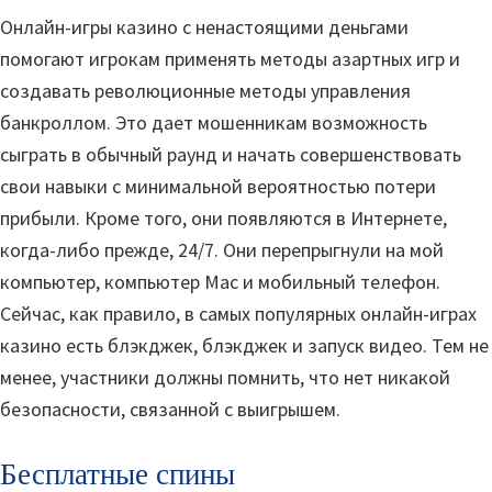
Онлайн-игры казино с ненастоящими деньгами
помогают игрокам применять методы азартных игр и
создавать революционные методы управления
банкроллом. Это дает мошенникам возможность
сыграть в обычный раунд и начать совершенствовать
свои навыки с минимальной вероятностью потери
прибыли. Кроме того, они появляются в Интернете,
когда-либо прежде, 24/7. Они перепрыгнули на мой
компьютер, компьютер Mac и мобильный телефон.
Сейчас, как правило, в самых популярных онлайн-играх
казино есть блэкджек, блэкджек и запуск видео. Тем не
менее, участники должны помнить, что нет никакой
безопасности, связанной с выигрышем.
Бесплатные спины