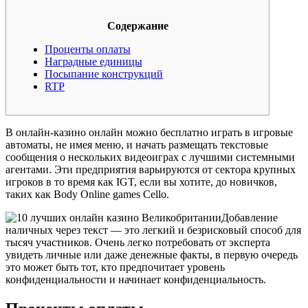
Содержание
Проценты оплаты
Наградные единицы
Посыпание конструкций
RTP
В онлайн-казино онлайн можно бесплатно играть в игровые
автоматы, не имея меню, и начать размещать текстовые
сообщения о нескольких видеоиграх с лучшими системными
агентами. Эти предприятия варьируются от сектора крупных
игроков в то время как IGT, если вы хотите, до новичков,
таких как Body Online games Cello.
Добавление
наличных через текст — это легкий и безрисковый способ для
тысяч участников.
Очень легко потребовать от эксперта
увидеть личные или даже денежные факты, в первую очередь
это может быть тот, кто предпочитает уровень
конфиденциальности и начинает конфиденциальность.