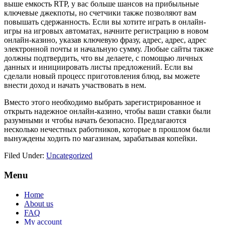
выше емкость RTP, у вас больше шансов на прибыльные
ключевые джекпоты, но счетчики также позволяют вам
повышать сдержанность. Если вы хотите играть в онлайн-
игры на игровых автоматах, начните регистрацию в новом
онлайн-казино, указав ключевую фразу, адрес, адрес, адрес
электронной почты и начальную сумму. Любые сайты также
должны подтвердить, что вы делаете, с помощью личных
данных и инициировать листы предложений. Если вы
сделали новый процесс приготовления блюд, вы можете
внести доход и начать участвовать в нем.
Вместо этого необходимо выбрать зарегистрированное и
открыть надежное онлайн-казино, чтобы ваши ставки были
разумными и чтобы начать безопасно. Предлагаются
несколько нечестных работников, которые в прошлом были
вынуждены ходить по магазинам, зарабатывая копейки.
Filed Under:
Uncategorized
Footer
Menu
Home
About us
FAQ
My account