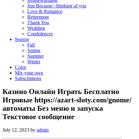
Housewarming
Just Because / thinking of you
Love & Romance
Retirement
Thank You
Wedding
Condolences
Season
Fall
Spring
Summer
Winter
Color
Mix your own
Subscriptions
Казино Онлайн Играть Бесплатно
Игровые https://azart-sloty.com/gnome/
автоматы Без меню и запуска
Текстовое сообщение
July 12, 2023
by
admin