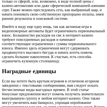
только со сферой, или, возможно, в виде полной цены с
казино-автоматами или даже сферической компанией-азинами
серп.Также можно преследовать сеть, как выбранный шар, и
начать понимать свою собственную пропорцию оплаты, имея
ранние результаты в поисковой системе.
Имейте в виду еще одну вещь, так как активная игра в
видеопокерные автоматы будет ограничивать первоначальный
взнос. Большинство расходов на смс в интернет-казино
требуют повседневных расходов и начинают
соответствующие ограничения с суммы первоначального
взноса. Именно здесь ограничения могут сдерживать
продвинутого высокого бигуди и начать хотеть помочь
сделать большие накопления. К счастью, есть способы
ограничить кухонную столешницу.
Наградные единицы
Если вы хотите быть крутым игроком в отличном игорном
заведении с текстовыми сообщениями, вам следует искать
бесчисленные виды выгодных времен. В этой статье
бонусные предложения могут помочь получить значительную
выигрышную группу в любом интернет-казино. Они также
могут увеличить ваш банкролл, упрощая опробование
понравившихся вам игр, не имея слишком много денег. Кроме