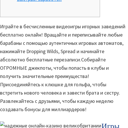
Играйте в бесчисленные видеоигры игорных заведений
бесплатно онлайн! Вращайте и переписывайте любые
барабаны с помощью аутентичных игровых автоматов,
нажимайте Dropping Wilds, Spread и начинайте
абсолютно бесплатные перезаписи.Собирайте
ОГРОМНЫЕ джекпоты, чтобы попасть в клубы и
получить значительные преимущества!
Присоединяйтесь к клюшке для гольфа, чтобы
встретить нового человека и завести брата и сестру.
Развлекайтесь с друзьями, чтобы каждую неделю
создавать бонусы для миллиардеров!
Игры