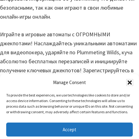
безопасными, так как они играют в свои любимые
онлайн-игры онлайн.
Играйте в игровые автоматы с ОГРОМНЫМИ
джекпотами! Наслаждайтесь уникальными автоматами
для видеопокера, ударяйте по Plummeting Wilds, куча
абсолютно бесплатных перезаписей и инициируйте
получение ключевых джекпотов! Зарегистрируйтесь в
клубе и начните соревноваться с другими гольф-
Manage Consent
клубами в клубах.
To provide the best experiences, we use technologies like cookies to store and/or
access device information. Consenting to these technologies will allow us to
process data such as browsing behavior or unique IDs on this site. Not consenting
Filed Under:
Uncategorized
or withdrawing consent, may adversely affect certain features and functions.
Accept