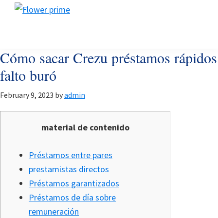
Skip
Skip
Skip
Flower
to
to
to
Flower
prime
primary
main
footer
prime
navigation
content
Cómo sacar Crezu préstamos rápidos
falto buró
February 9, 2023
by
admin
material de contenido
Préstamos entre pares
prestamistas directos
Préstamos garantizados
Préstamos de día sobre
remuneración