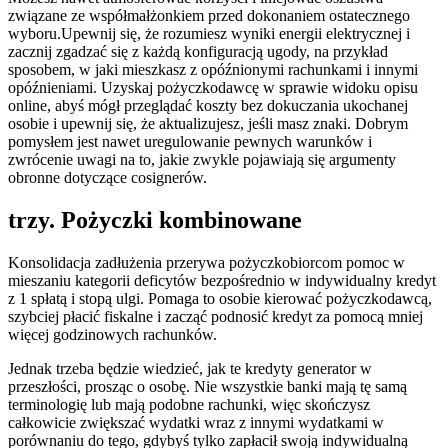
związane ze współmałżonkiem przed dokonaniem ostatecznego
wyboru.Upewnij się, że rozumiesz wyniki energii elektrycznej i
zacznij zgadzać się z każdą konfiguracją ugody, na przykład
sposobem, w jaki mieszkasz z opóźnionymi rachunkami i innymi
opóźnieniami. Uzyskaj pożyczkodawcę w sprawie widoku opisu
online, abyś mógł przeglądać koszty bez dokuczania ukochanej
osobie i upewnij się, że aktualizujesz, jeśli masz znaki. Dobrym
pomysłem jest nawet uregulowanie pewnych warunków i
zwrócenie uwagi na to, jakie zwykle pojawiają się argumenty
obronne dotyczące cosignerów.
trzy. Pożyczki kombinowane
Konsolidacja zadłużenia przerywa pożyczkobiorcom pomoc w
mieszaniu kategorii deficytów bezpośrednio w indywidualny kredyt
z 1 spłatą i stopą ulgi. Pomaga to osobie kierować pożyczkodawcą,
szybciej płacić fiskalne i zacząć podnosić kredyt za pomocą mniej
więcej godzinowych rachunków.
Jednak trzeba będzie wiedzieć, jak te kredyty generator w
przeszłości, prosząc o osobę. Nie wszystkie banki mają tę samą
terminologię lub mają podobne rachunki, więc skończysz
całkowicie zwiększać wydatki wraz z innymi wydatkami w
porównaniu do tego, gdybyś tylko zapłacił swoją indywidualną