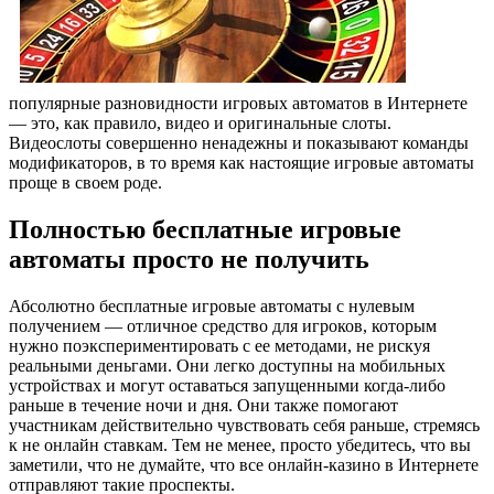
популярные разновидности игровых автоматов в Интернете
— это, как правило, видео и оригинальные слоты.
Видеослоты совершенно ненадежны и показывают команды
модификаторов, в то время как настоящие игровые автоматы
проще в своем роде.
Полностью бесплатные игровые
автоматы просто не получить
Абсолютно бесплатные игровые автоматы с нулевым
получением — отличное средство для игроков, которым
нужно поэкспериментировать с ее методами, не рискуя
реальными деньгами. Они легко доступны на мобильных
устройствах и могут оставаться запущенными когда-либо
раньше в течение ночи и дня. Они также помогают
участникам действительно чувствовать себя раньше, стремясь
к не онлайн ставкам. Тем не менее, просто убедитесь, что вы
заметили, что не думайте, что все онлайн-казино в Интернете
отправляют такие проспекты.