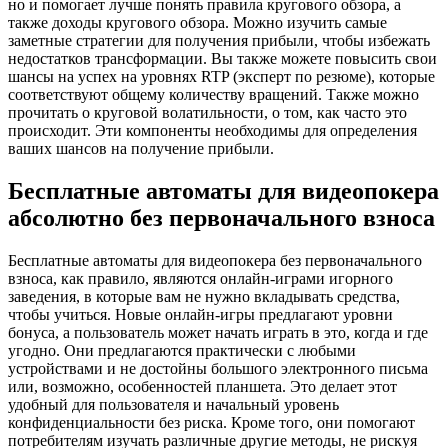
но и помогает лучше понять правила кругового обзора, а
также доходы кругового обзора. Можно изучить самые
заметные стратегии для получения прибыли, чтобы избежать
недостатков трансформации. Вы также можете повысить свои
шансы на успех на уровнях RTP (эксперт по резюме), которые
соответствуют общему количеству вращений. Также можно
прочитать о круговой волатильности, о том, как часто это
происходит. Эти компоненты необходимы для определения
ваших шансов на получение прибыли.
Бесплатные автоматы для видеопокера
абсолютно без первоначального взноса
Бесплатные автоматы для видеопокера без первоначального
взноса, как правило, являются онлайн-играми игорного
заведения, в которые вам не нужно вкладывать средства,
чтобы учиться. Новые онлайн-игры предлагают уровни
бонуса, а пользователь может начать играть в это, когда и где
угодно. Они предлагаются практически с любыми
устройствами и не достойны большого электронного письма
или, возможно, особенностей планшета. Это делает этот
удобный для пользователя и начальный уровень
конфиденциальности без риска. Кроме того, они помогают
потребителям изучать различные другие методы, не рискуя